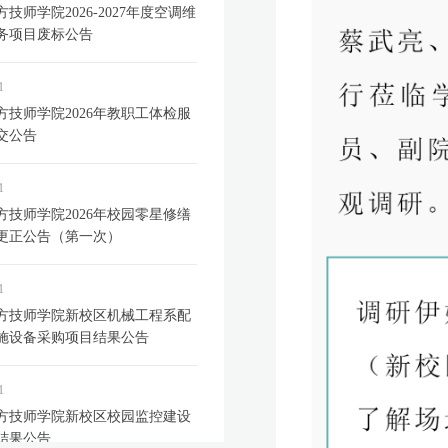
技师学院2026-2027年度空调维
务项目废标公告
1
方技师学院2026年教职工体检服
交公告
1
方技师学院2026年校园零星修缮
更正公告（第一次）
1
方技师学院新校区机械工程系配
施设备采购项目结果公告
1
方技师学院新校区校园监控建设
结果公告