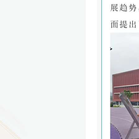
9
方技师学院2026年度新校区一期
室、报告厅影音设备采购项目采
告（第一次）
9
方技师学院莲花校区宿舍管理服
（项目编号：1210-
ZB10034）采购失败公告
9
方技师学院莲花校区学生宿舍洗
项目流标公告
更多