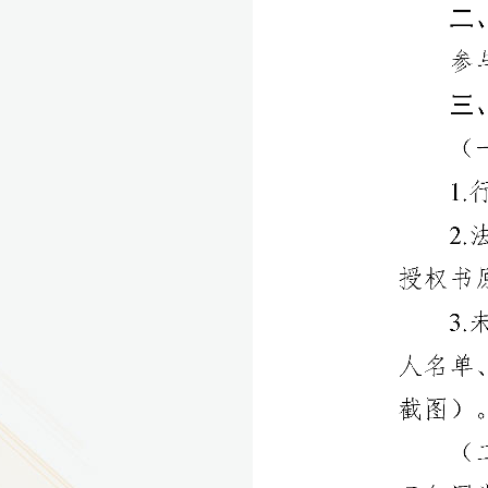
9
方技师学院2026年度新校区一期
室、报告厅影音设备采购项目采
告（第一次）
9
方技师学院莲花校区宿舍管理服
（项目编号：1210-
ZB10034）采购失败公告
9
方技师学院莲花校区学生宿舍洗
项目流标公告
更多