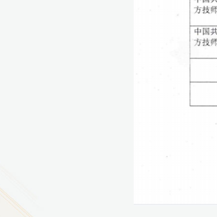
9
方技师学院2026年度新校区一期
室、报告厅影音设备采购项目采
告（第一次）
9
方技师学院莲花校区宿舍管理服
（项目编号：1210-
ZB10034）采购失败公告
9
方技师学院莲花校区学生宿舍洗
项目流标公告
更多