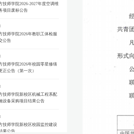
技师学院2026-2027年度空调维
务项目废标公告
1
方技师学院2026年教职工体检服
交公告
1
方技师学院2026年校园零星修缮
更正公告（第一次）
1
方技师学院新校区机械工程系配
施设备采购项目结果公告
1
方技师学院新校区校园监控建设
结果公告