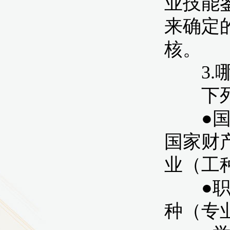
9
方技师学院2026年度新校区一期
室、报告厅影音设备采购项目采
告（第一次）
9
方技师学院莲花校区宿舍管理服
（项目编号：1210-
ZB10034）采购失败公告
9
方技师学院莲花校区学生宿舍洗
项目流标公告
更多