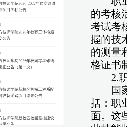
技师学院2026-2027年度空调维
务项目废标公告
1
方技师学院2026年教职工体检服
交公告
1
方技师学院2026年校园零星修缮
更正公告（第一次）
1
方技师学院新校区机械工程系配
施设备采购项目结果公告
1
方技师学院新校区校园监控建设
结果公告