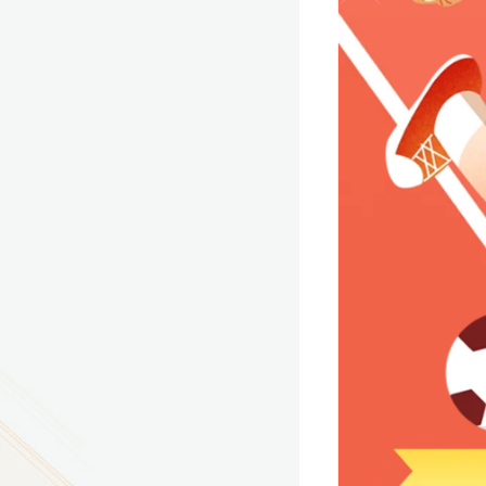
9
方技师学院2026年度新校区一期
室、报告厅影音设备采购项目采
告（第一次）
9
方技师学院莲花校区宿舍管理服
（项目编号：1210-
ZB10034）采购失败公告
9
方技师学院莲花校区学生宿舍洗
项目流标公告
更多