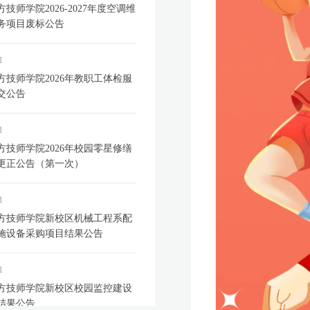
技师学院2026-2027年度空调维
务项目废标公告
1
方技师学院2026年教职工体检服
交公告
1
方技师学院2026年校园零星修缮
更正公告（第一次）
1
方技师学院新校区机械工程系配
施设备采购项目结果公告
1
方技师学院新校区校园监控建设
结果公告