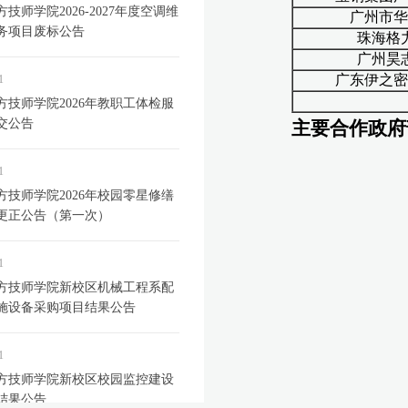
技师学院2026-2027年度空调维
务项目废标公告
1
方技师学院2026年教职工体检服
交公告
1
方技师学院2026年校园零星修缮
更正公告（第一次）
1
方技师学院新校区机械工程系配
施设备采购项目结果公告
1
方技师学院新校区校园监控建设
结果公告