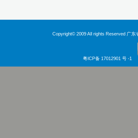
9
方技师学院2026年度新校区一期
室、报告厅影音设备采购项目采
Copyright© 2009 All rights Rese
告（第一次）
9
粤ICP备 17012901 号 -1
方技师学院莲花校区宿舍管理服
（项目编号：1210-
ZB10034）采购失败公告
9
方技师学院莲花校区学生宿舍洗
项目流标公告
更多