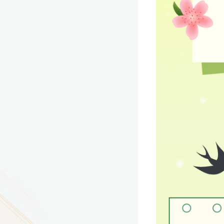
9
方技师学院2026年度新校区一期
室、报告厅影音设备采购项目采
告（第一次）
9
方技师学院莲花校区宿舍管理服
（项目编号：1210-
ZB10034）采购失败公告
9
方技师学院莲花校区学生宿舍洗
项目流标公告
更多