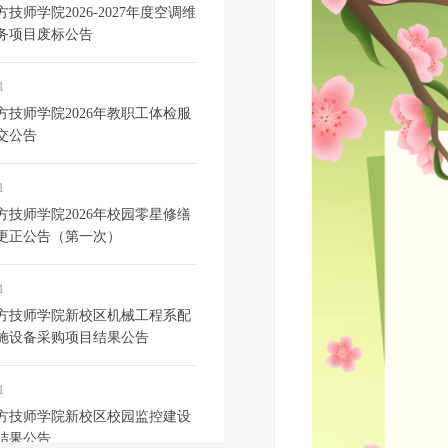
技师学院2026-2027年度空调维
务项目废标公告
1
方技师学院2026年教职工体检服
交公告
1
方技师学院2026年校园零星修缮
更正公告（第一次）
1
方技师学院新校区机械工程系配
施设备采购项目结果公告
1
方技师学院新校区校园监控建设
结果公告