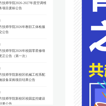
技师学院2026-2027年度空调维
务项目废标公告
1
方技师学院2026年教职工体检服
交公告
1
方技师学院2026年校园零星修缮
更正公告（第一次）
1
方技师学院新校区机械工程系配
施设备采购项目结果公告
1
方技师学院新校区校园监控建设
结果公告