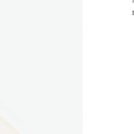
9
方技师学院2026年度新校区一期
室、报告厅影音设备采购项目采
告（第一次）
9
方技师学院莲花校区宿舍管理服
（项目编号：1210-
ZB10034）采购失败公告
9
方技师学院莲花校区学生宿舍洗
项目流标公告
更多