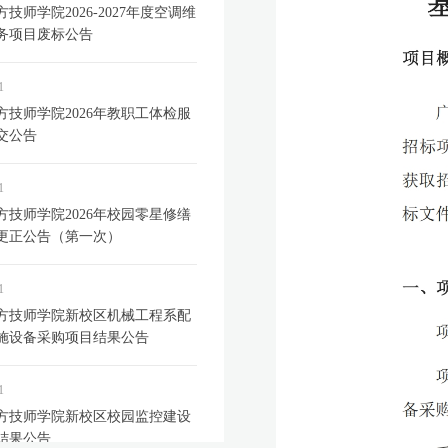
技师学院2026-2027年度空调维
务项目废标公告
1
方技师学院2026年教职工体检服
交公告
1
方技师学院2026年校园零星修缮
更正公告（第一次）
1
方技师学院新校区机械工程系配
施设备采购项目结果公告
1
方技师学院新校区校园监控建设
结果公告