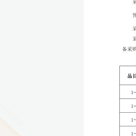
9
方技师学院2026年度新校区一期
室、报告厅影音设备采购项目采
告（第一次）
9
方技师学院莲花校区宿舍管理服
（项目编号：1210-
ZB10034）采购失败公告
9
方技师学院莲花校区学生宿舍洗
项目流标公告
更多