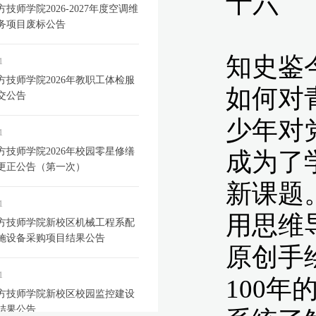
技师学院2026-2027年度空调维
务项目废标公告
1
方技师学院2026年教职工体检服
交公告
1
方技师学院2026年校园零星修缮
更正公告（第一次）
1
方技师学院新校区机械工程系配
施设备采购项目结果公告
1
方技师学院新校区校园监控建设
结果公告