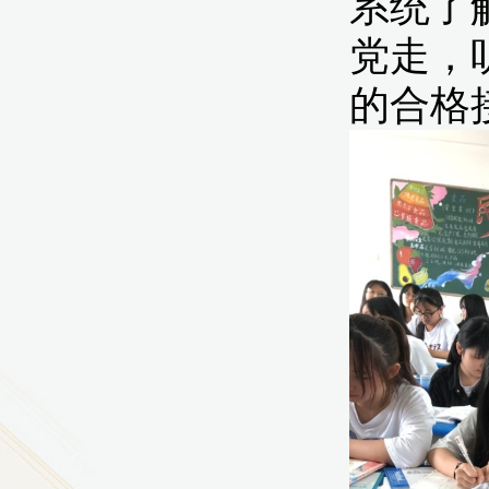
9
方技师学院2026年度新校区一期
室、报告厅影音设备采购项目采
告（第一次）
9
方技师学院莲花校区宿舍管理服
（项目编号：1210-
ZB10034）采购失败公告
9
方技师学院莲花校区学生宿舍洗
项目流标公告
更多