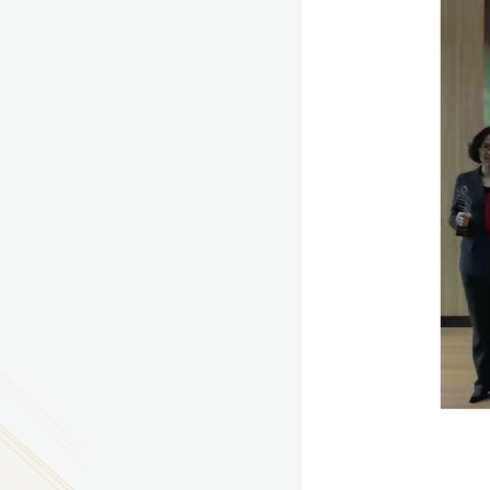
9
方技师学院2026年度新校区一期
室、报告厅影音设备采购项目采
告（第一次）
9
方技师学院莲花校区宿舍管理服
（项目编号：1210-
ZB10034）采购失败公告
9
方技师学院莲花校区学生宿舍洗
项目流标公告
更多