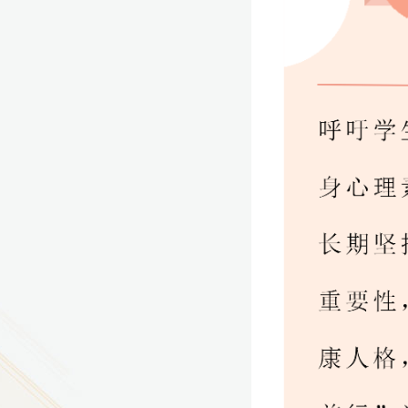
9
方技师学院2026年度新校区一期
室、报告厅影音设备采购项目采
告（第一次）
9
方技师学院莲花校区宿舍管理服
（项目编号：1210-
ZB10034）采购失败公告
9
方技师学院莲花校区学生宿舍洗
项目流标公告
更多