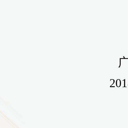
9
方技师学院2026年度新校区一期
室、报告厅影音设备采购项目采
告（第一次）
9
方技师学院莲花校区宿舍管理服
（项目编号：1210-
ZB10034）采购失败公告
9
方技师学院莲花校区学生宿舍洗
项目流标公告
更多