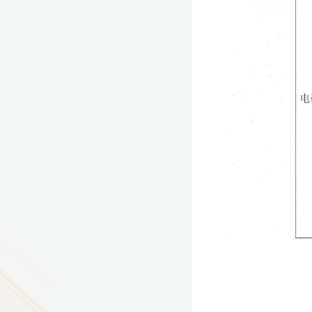
9
方技师学院2026年度新校区一期
室、报告厅影音设备采购项目采
告（第一次）
9
方技师学院莲花校区宿舍管理服
（项目编号：1210-
ZB10034）采购失败公告
9
方技师学院莲花校区学生宿舍洗
项目流标公告
更多