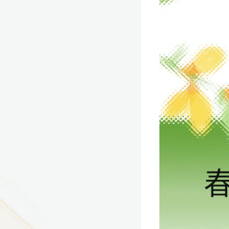
9
方技师学院2026年度新校区一期
室、报告厅影音设备采购项目采
告（第一次）
9
方技师学院莲花校区宿舍管理服
（项目编号：1210-
ZB10034）采购失败公告
9
方技师学院莲花校区学生宿舍洗
项目流标公告
更多