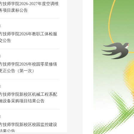
技师学院2026-2027年度空调维
务项目废标公告
1
方技师学院2026年教职工体检服
交公告
1
方技师学院2026年校园零星修缮
更正公告（第一次）
1
方技师学院新校区机械工程系配
施设备采购项目结果公告
1
方技师学院新校区校园监控建设
结果公告