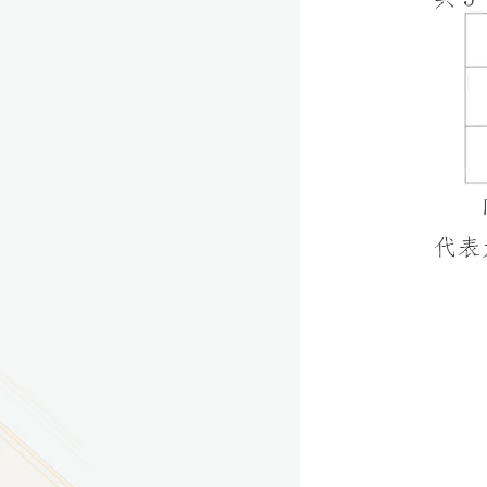
9
方技师学院2026年度新校区一期
室、报告厅影音设备采购项目采
告（第一次）
9
方技师学院莲花校区宿舍管理服
（项目编号：1210-
ZB10034）采购失败公告
9
方技师学院莲花校区学生宿舍洗
项目流标公告
更多