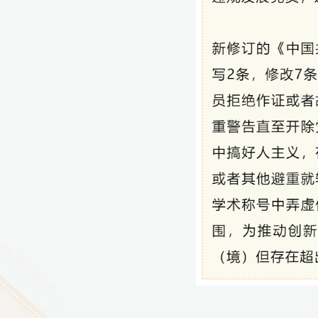
9
方技师学院2026年度新校区一期
室、报告厅影音设备采购项目采
告（第一次）
9
方技师学院莲花校区宿舍管理服
（项目编号：1210-
ZB10034）采购失败公告
9
方技师学院莲花校区学生宿舍洗
项目流标公告
更多