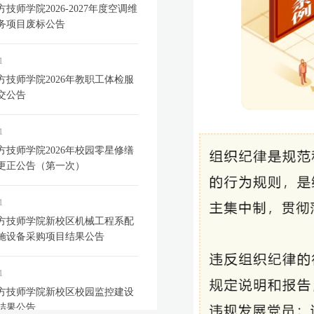
技师学院2026-2027年度空调维
务项目废标公告
1
方技师学院2026年教职工体检服
交公告
1
方技师学院2026年校园零星修缮
更正公告（第一次）
1
方技师学院新校区机械工程系配
施设备采购项目结果公告
1
方技师学院新校区校园监控建设
结果公告