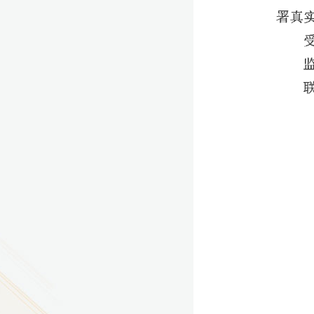
9
方技师学院2026年度新校区一期
室、报告厅影音设备采购项目采
告（第一次）
9
方技师学院莲花校区宿舍管理服
（项目编号：1210-
ZB10034）采购失败公告
9
方技师学院莲花校区学生宿舍洗
项目流标公告
更多