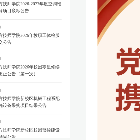
技师学院2026-2027年度空调维
务项目废标公告
1
方技师学院2026年教职工体检服
交公告
1
方技师学院2026年校园零星修缮
更正公告（第一次）
1
方技师学院新校区机械工程系配
施设备采购项目结果公告
1
方技师学院新校区校园监控建设
结果公告