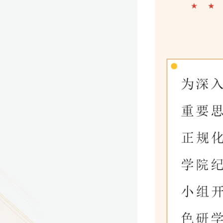
9
方技师学院2026年度新校区一期
室、报告厅影音设备采购项目采
告（第一次）
9
方技师学院莲花校区宿舍管理服
（项目编号：1210-
ZB10034）采购失败公告
9
方技师学院莲花校区学生宿舍洗
项目流标公告
更多