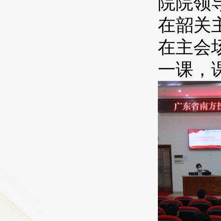
9
方技师学院2026年度新校区一期
室、报告厅影音设备采购项目采
告（第一次）
9
方技师学院莲花校区宿舍管理服
（项目编号：1210-
ZB10034）采购失败公告
9
方技师学院莲花校区学生宿舍洗
项目流标公告
更多