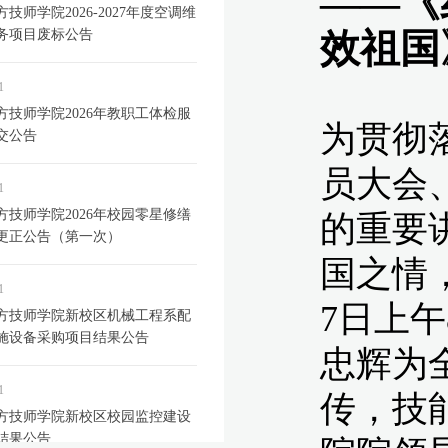
技师学院2026-2027年度空调维
务项目废标公告
1
方技师学院2026年教职工体检服
交公告
1
方技师学院2026年校园零星修缮
更正公告（第一次）
1
方技师学院新校区机械工程系配
施设备采购项目结果公告
1
方技师学院新校区校园监控建设
结果公告