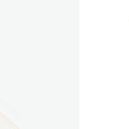
9
方技师学院2026年度新校区一期
室、报告厅影音设备采购项目采
告（第一次）
9
方技师学院莲花校区宿舍管理服
（项目编号：1210-
ZB10034）采购失败公告
9
方技师学院莲花校区学生宿舍洗
项目流标公告
更多