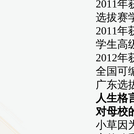
9
方技师学院2026年度新校区一期
室、报告厅影音设备采购项目采
告（第一次）
9
方技师学院莲花校区宿舍管理服
（项目编号：1210-
ZB10034）采购失败公告
9
方技师学院莲花校区学生宿舍洗
项目流标公告
更多