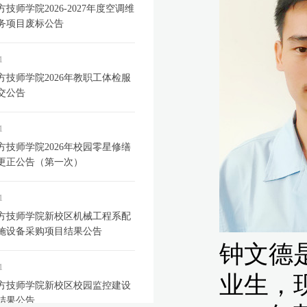
技师学院2026-2027年度空调维
务项目废标公告
1
方技师学院2026年教职工体检服
交公告
1
方技师学院2026年校园零星修缮
更正公告（第一次）
1
方技师学院新校区机械工程系配
施设备采购项目结果公告
1
方技师学院新校区校园监控建设
结果公告