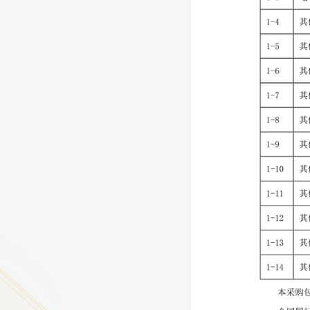
9
方技师学院2026年度新校区一期
室、报告厅影音设备采购项目采
告（第一次）
9
方技师学院莲花校区宿舍管理服
（项目编号：1210-
ZB10034）采购失败公告
9
方技师学院莲花校区学生宿舍洗
项目流标公告
更多