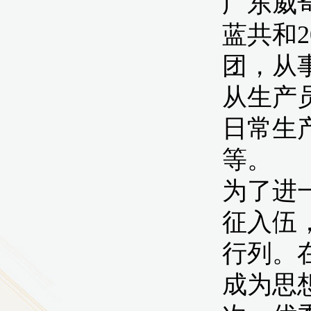
9
方技师学院2026年度新校区一期
室、报告厅影音设备采购项目采
告（第一次）
9
方技师学院莲花校区宿舍管理服
（项目编号：1210-
ZB10034）采购失败公告
9
方技师学院莲花校区学生宿舍洗
项目流标公告
更多