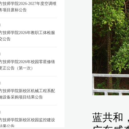
技师学院2026-2027年度空调维
务项目废标公告
1
方技师学院2026年教职工体检服
交公告
1
方技师学院2026年校园零星修缮
更正公告（第一次）
1
方技师学院新校区机械工程系配
施设备采购项目结果公告
1
方技师学院新校区校园监控建设
结果公告