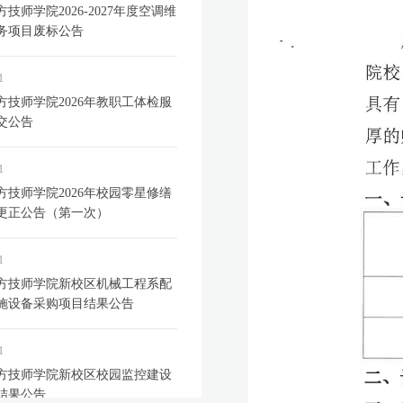
技师学院2026-2027年度空调维
务项目废标公告
1
方技师学院2026年教职工体检服
交公告
1
方技师学院2026年校园零星修缮
更正公告（第一次）
1
方技师学院新校区机械工程系配
施设备采购项目结果公告
1
方技师学院新校区校园监控建设
结果公告