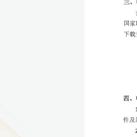
9
方技师学院2026年度新校区一期
室、报告厅影音设备采购项目采
告（第一次）
9
方技师学院莲花校区宿舍管理服
（项目编号：1210-
ZB10034）采购失败公告
9
方技师学院莲花校区学生宿舍洗
项目流标公告
更多