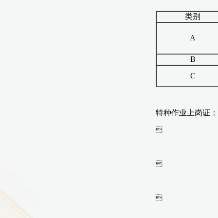
9
方技师学院2026年度新校区一期
室、报告厅影音设备采购项目采
告（第一次）
9
方技师学院莲花校区宿舍管理服
（项目编号：1210-
ZB10034）采购失败公告
9
方技师学院莲花校区学生宿舍洗
项目流标公告
更多