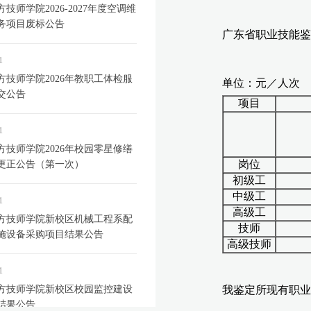
技师学院2026-2027年度空调维
务项目废标公告
1
方技师学院2026年教职工体检服
交公告
1
方技师学院2026年校园零星修缮
更正公告（第一次）
1
方技师学院新校区机械工程系配
施设备采购项目结果公告
1
方技师学院新校区校园监控建设
结果公告