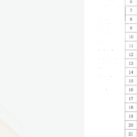
9
方技师学院2026年度新校区一期
室、报告厅影音设备采购项目采
告（第一次）
9
方技师学院莲花校区宿舍管理服
（项目编号：1210-
ZB10034）采购失败公告
9
方技师学院莲花校区学生宿舍洗
项目流标公告
更多