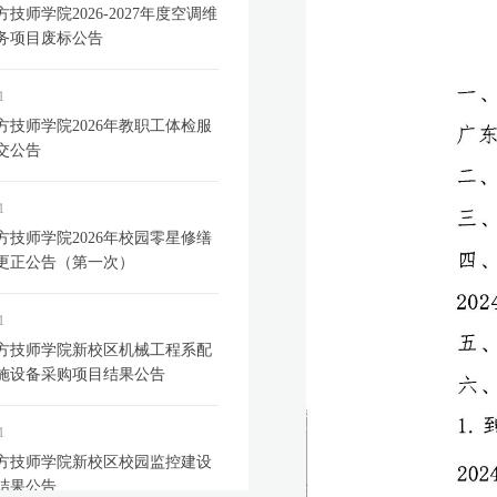
技师学院2026-2027年度空调维
务项目废标公告
1
方技师学院2026年教职工体检服
交公告
1
方技师学院2026年校园零星修缮
更正公告（第一次）
1
方技师学院新校区机械工程系配
施设备采购项目结果公告
1
方技师学院新校区校园监控建设
结果公告