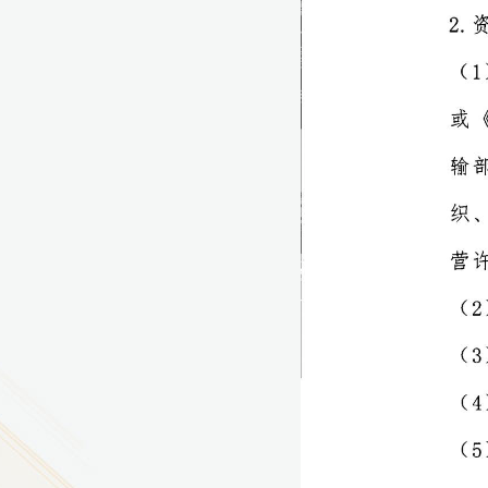
9
方技师学院2026年度新校区一期
室、报告厅影音设备采购项目采
告（第一次）
9
方技师学院莲花校区宿舍管理服
（项目编号：1210-
ZB10034）采购失败公告
9
方技师学院莲花校区学生宿舍洗
项目流标公告
更多