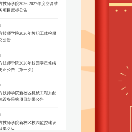
技师学院2026-2027年度空调维
务项目废标公告
1
方技师学院2026年教职工体检服
交公告
1
方技师学院2026年校园零星修缮
更正公告（第一次）
1
方技师学院新校区机械工程系配
施设备采购项目结果公告
1
方技师学院新校区校园监控建设
结果公告