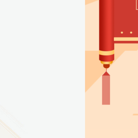
9
方技师学院2026年度新校区一期
室、报告厅影音设备采购项目采
告（第一次）
9
方技师学院莲花校区宿舍管理服
（项目编号：1210-
ZB10034）采购失败公告
9
方技师学院莲花校区学生宿舍洗
项目流标公告
更多