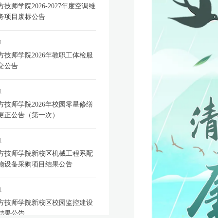
技师学院2026-2027年度空调维
务项目废标公告
1
方技师学院2026年教职工体检服
交公告
1
方技师学院2026年校园零星修缮
更正公告（第一次）
1
方技师学院新校区机械工程系配
施设备采购项目结果公告
1
方技师学院新校区校园监控建设
结果公告