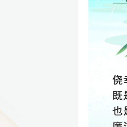
9
方技师学院2026年度新校区一期
室、报告厅影音设备采购项目采
告（第一次）
9
方技师学院莲花校区宿舍管理服
（项目编号：1210-
ZB10034）采购失败公告
9
方技师学院莲花校区学生宿舍洗
项目流标公告
更多