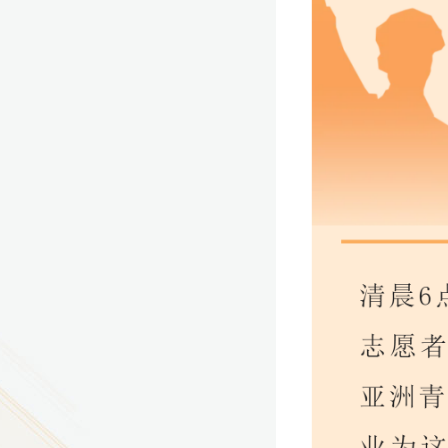
9
方技师学院2026年度新校区一期
室、报告厅影音设备采购项目采
告（第一次）
9
方技师学院莲花校区宿舍管理服
（项目编号：1210-
ZB10034）采购失败公告
9
方技师学院莲花校区学生宿舍洗
项目流标公告
更多