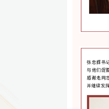
9
方技师学院2026年度新校区一期
室、报告厅影音设备采购项目采
告（第一次）
9
方技师学院莲花校区宿舍管理服
（项目编号：1210-
ZB10034）采购失败公告
9
方技师学院莲花校区学生宿舍洗
项目流标公告
更多