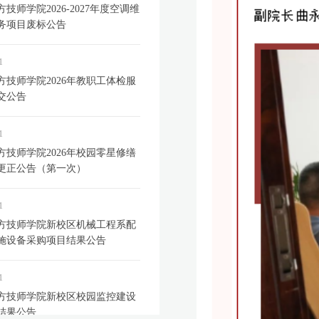
技师学院2026-2027年度空调维
务项目废标公告
1
方技师学院2026年教职工体检服
交公告
1
方技师学院2026年校园零星修缮
更正公告（第一次）
1
方技师学院新校区机械工程系配
施设备采购项目结果公告
1
方技师学院新校区校园监控建设
结果公告