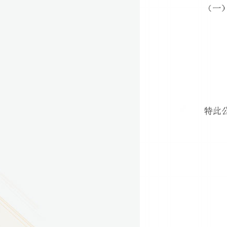
9
方技师学院2026年度新校区一期
室、报告厅影音设备采购项目采
告（第一次）
9
方技师学院莲花校区宿舍管理服
（项目编号：1210-
ZB10034）采购失败公告
9
方技师学院莲花校区学生宿舍洗
项目流标公告
更多