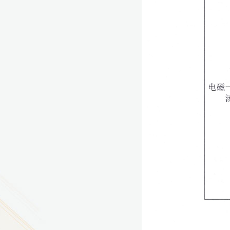
9
方技师学院2026年度新校区一期
室、报告厅影音设备采购项目采
告（第一次）
9
方技师学院莲花校区宿舍管理服
（项目编号：1210-
ZB10034）采购失败公告
9
方技师学院莲花校区学生宿舍洗
项目流标公告
更多