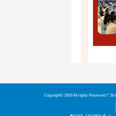
Copyright© 2009 All rights Rese
粤ICP备 17012901 号 -1