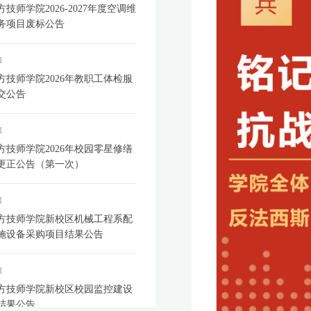
技师学院2026-2027年度空调维
务项目废标公告
1
方技师学院2026年教职工体检服
交公告
1
方技师学院2026年校园零星修缮
更正公告（第一次）
1
方技师学院新校区机械工程系配
施设备采购项目结果公告
1
方技师学院新校区校园监控建设
结果公告