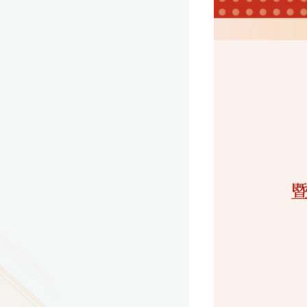
9
方技师学院2026年度新校区一期
室、报告厅影音设备采购项目采
告（第一次）
9
方技师学院莲花校区宿舍管理服
（项目编号：1210-
ZB10034）采购失败公告
9
方技师学院莲花校区学生宿舍洗
项目流标公告
更多