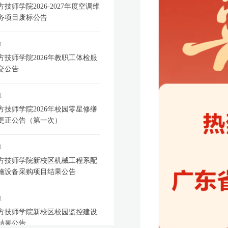
技师学院2026-2027年度空调维
务项目废标公告
1
方技师学院2026年教职工体检服
交公告
1
方技师学院2026年校园零星修缮
更正公告（第一次）
1
方技师学院新校区机械工程系配
施设备采购项目结果公告
1
方技师学院新校区校园监控建设
结果公告