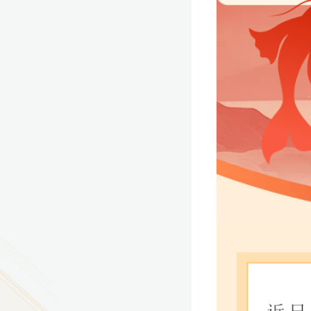
9
方技师学院2026年度新校区一期
室、报告厅影音设备采购项目采
告（第一次）
9
方技师学院莲花校区宿舍管理服
（项目编号：1210-
ZB10034）采购失败公告
9
方技师学院莲花校区学生宿舍洗
项目流标公告
更多