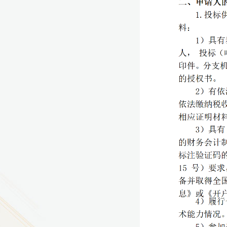
9
方技师学院2026年度新校区一期
室、报告厅影音设备采购项目采
告（第一次）
9
方技师学院莲花校区宿舍管理服
（项目编号：1210-
ZB10034）采购失败公告
9
方技师学院莲花校区学生宿舍洗
项目流标公告
更多