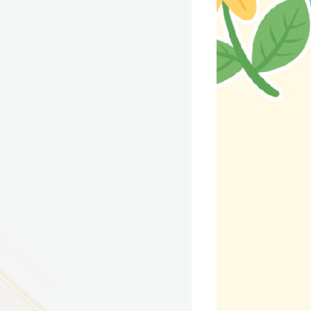
9
方技师学院2026年度新校区一期
室、报告厅影音设备采购项目采
告（第一次）
9
方技师学院莲花校区宿舍管理服
（项目编号：1210-
ZB10034）采购失败公告
9
方技师学院莲花校区学生宿舍洗
项目流标公告
更多