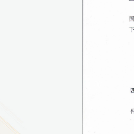
9
方技师学院2026年度新校区一期
室、报告厅影音设备采购项目采
告（第一次）
9
方技师学院莲花校区宿舍管理服
（项目编号：1210-
ZB10034）采购失败公告
9
方技师学院莲花校区学生宿舍洗
项目流标公告
更多