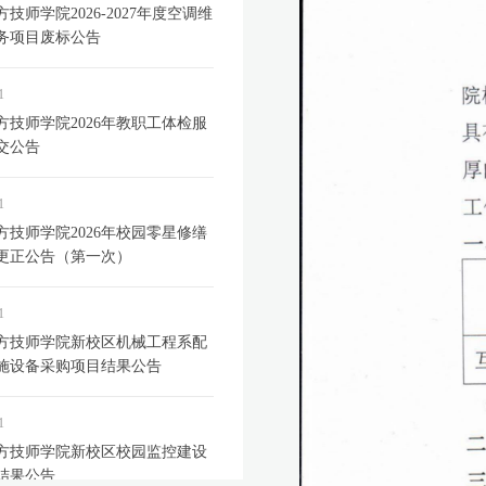
技师学院2026-2027年度空调维
务项目废标公告
1
方技师学院2026年教职工体检服
交公告
1
方技师学院2026年校园零星修缮
更正公告（第一次）
1
方技师学院新校区机械工程系配
施设备采购项目结果公告
1
方技师学院新校区校园监控建设
结果公告