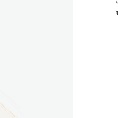
9
方技师学院2026年度新校区一期
室、报告厅影音设备采购项目采
告（第一次）
9
方技师学院莲花校区宿舍管理服
（项目编号：1210-
ZB10034）采购失败公告
9
方技师学院莲花校区学生宿舍洗
项目流标公告
更多