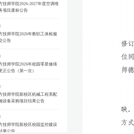
技师学院2026-2027年度空调维
务项目废标公告
1
方技师学院2026年教职工体检服
交公告
1
方技师学院2026年校园零星修缮
更正公告（第一次）
1
方技师学院新校区机械工程系配
施设备采购项目结果公告
1
方技师学院新校区校园监控建设
结果公告