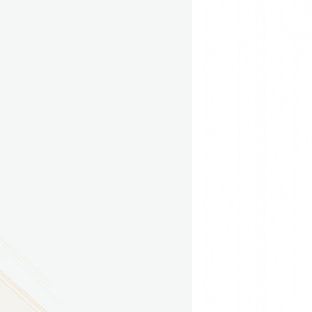
9
方技师学院2026年度新校区一期
室、报告厅影音设备采购项目采
告（第一次）
9
方技师学院莲花校区宿舍管理服
（项目编号：1210-
ZB10034）采购失败公告
9
方技师学院莲花校区学生宿舍洗
项目流标公告
更多