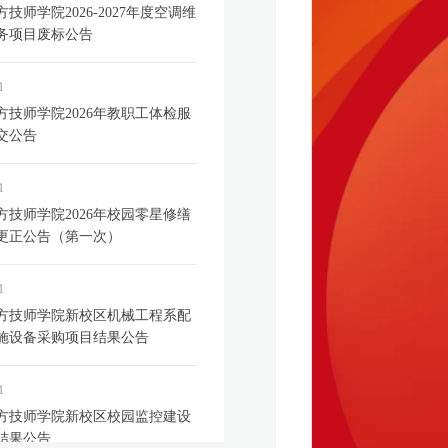
技师学院2026-2027年度空调维
务项目废标公告
1
方技师学院2026年教职工体检服
交公告
1
方技师学院2026年校园零星修缮
更正公告（第一次）
1
方技师学院新校区机械工程系配
施设备采购项目结果公告
1
方技师学院新校区校园监控建设
结果公告