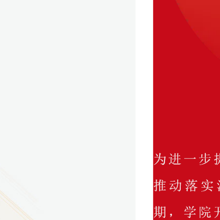
9
方技师学院2026年度新校区一期
室、报告厅影音设备采购项目采
告（第一次）
9
方技师学院莲花校区宿舍管理服
（项目编号：1210-
ZB10034）采购失败公告
9
方技师学院莲花校区学生宿舍洗
项目流标公告
更多