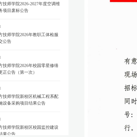
技师学院2026-2027年度空调维
务项目废标公告
1
方技师学院2026年教职工体检服
交公告
1
方技师学院2026年校园零星修缮
更正公告（第一次）
1
方技师学院新校区机械工程系配
施设备采购项目结果公告
1
方技师学院新校区校园监控建设
结果公告