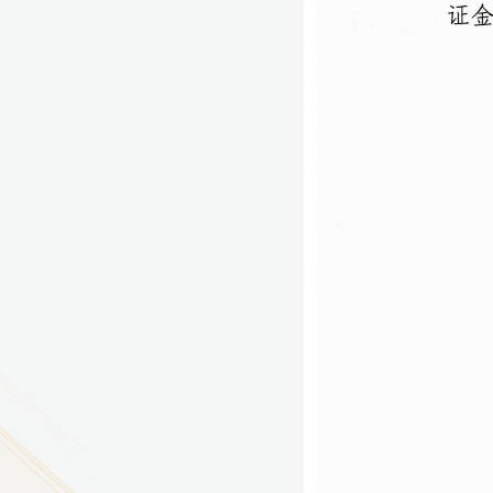
9
方技师学院2026年度新校区一期
室、报告厅影音设备采购项目采
告（第一次）
9
方技师学院莲花校区宿舍管理服
（项目编号：1210-
ZB10034）采购失败公告
9
方技师学院莲花校区学生宿舍洗
项目流标公告
更多