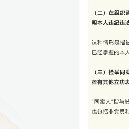
9
方技师学院2026年度新校区一期
室、报告厅影音设备采购项目采
告（第一次）
9
方技师学院莲花校区宿舍管理服
（项目编号：1210-
ZB10034）采购失败公告
9
方技师学院莲花校区学生宿舍洗
项目流标公告
更多