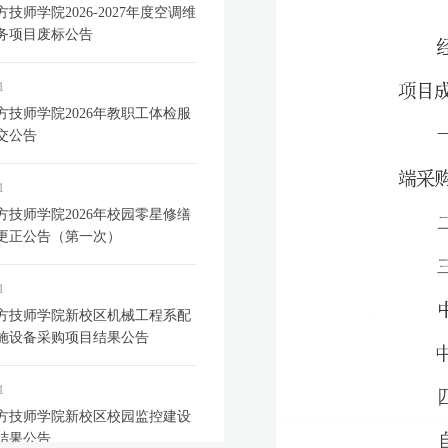
技师学院2026-2027年度空调维
务项目废标公告
1
方技师学院2026年教职工体检服
交公告
1
方技师学院2026年校园零星修缮
更正公告（第一次）
1
方技师学院新校区机械工程系配
施设备采购项目结果公告
1
方技师学院新校区校园监控建设
结果公告