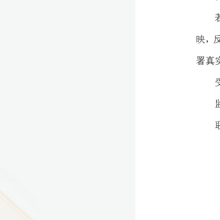
9
方技师学院2026年度新校区一期
室、报告厅影音设备采购项目采
告（第一次）
9
方技师学院莲花校区宿舍管理服
（项目编号：1210-
ZB10034）采购失败公告
9
方技师学院莲花校区学生宿舍洗
项目流标公告
更多