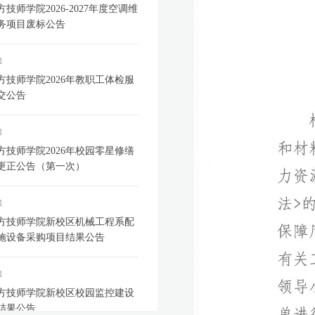
技师学院2026-2027年度空调维
务项目废标公告
1
方技师学院2026年教职工体检服
交公告
1
方技师学院2026年校园零星修缮
更正公告（第一次）
1
方技师学院新校区机械工程系配
施设备采购项目结果公告
1
方技师学院新校区校园监控建设
结果公告