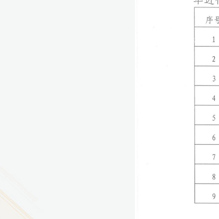
9
方技师学院2026年度新校区一期
室、报告厅影音设备采购项目采
告（第一次）
9
方技师学院莲花校区宿舍管理服
（项目编号：1210-
ZB10034）采购失败公告
9
方技师学院莲花校区学生宿舍洗
项目流标公告
更多