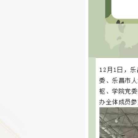
9
方技师学院2026年度新校区一期
室、报告厅影音设备采购项目采
告（第一次）
9
方技师学院莲花校区宿舍管理服
（项目编号：1210-
ZB10034）采购失败公告
9
方技师学院莲花校区学生宿舍洗
项目流标公告
更多