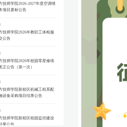
技师学院2026-2027年度空调维
务项目废标公告
1
方技师学院2026年教职工体检服
交公告
1
方技师学院2026年校园零星修缮
更正公告（第一次）
1
方技师学院新校区机械工程系配
施设备采购项目结果公告
1
方技师学院新校区校园监控建设
结果公告