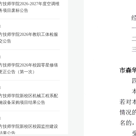
技师学院2026-2027年度空调维
务项目废标公告
1
方技师学院2026年教职工体检服
交公告
1
方技师学院2026年校园零星修缮
更正公告（第一次）
1
方技师学院新校区机械工程系配
施设备采购项目结果公告
1
方技师学院新校区校园监控建设
结果公告