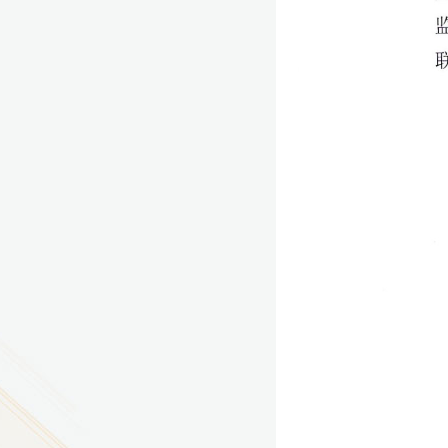
9
方技师学院2026年度新校区一期
室、报告厅影音设备采购项目采
告（第一次）
9
方技师学院莲花校区宿舍管理服
（项目编号：1210-
ZB10034）采购失败公告
9
方技师学院莲花校区学生宿舍洗
项目流标公告
更多