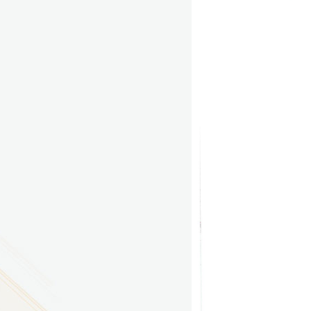
9
方技师学院2026年度新校区一期
室、报告厅影音设备采购项目采
告（第一次）
9
方技师学院莲花校区宿舍管理服
（项目编号：1210-
ZB10034）采购失败公告
9
方技师学院莲花校区学生宿舍洗
项目流标公告
更多